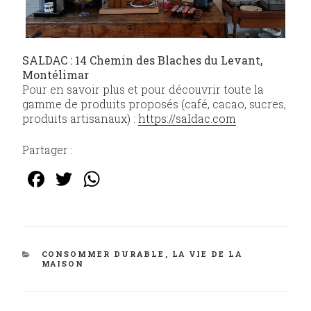
SALDAC : 14 Chemin des Blaches du Levant,
Montélimar
Pour en savoir plus et pour découvrir toute la
gamme de produits proposés (café, cacao, sucres,
produits artisanaux) :
https://saldac.com
Partager :
F
T
W
a
w
h
c
it
at
e
te
s
CATÉGORIES
CONSOMMER DURABLE
,
LA VIE DE LA
b
r
A
MAISON
o
p