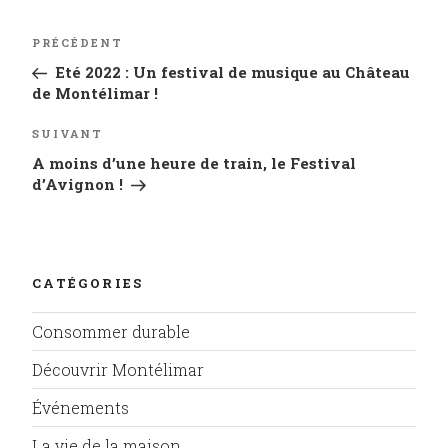
o
p
k
Navigation
PRÉCÉDENT
Article
de
précédent
Eté 2022 : Un festival de musique au Château
l’article
de Montélimar !
SUIVANT
Article
suivant
A moins d’une heure de train, le Festival
d’Avignon !
CATÉGORIES
Consommer durable
Découvrir Montélimar
Événements
La vie de la maison