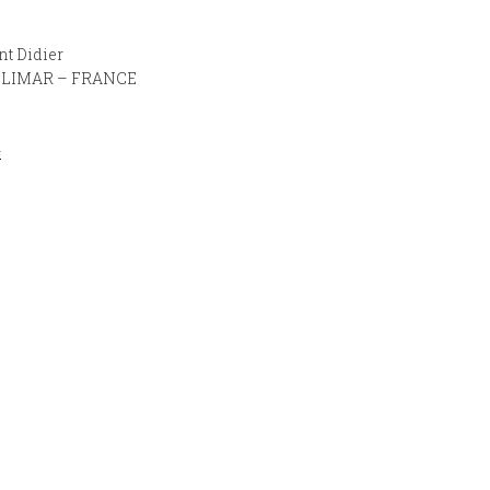
nt Didier
ÉLIMAR – FRANCE
4