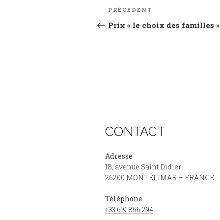
Navigation
k
PRÉCÉDENT
Article
de
précédent
Prix « le choix des familles »
l’article
CONTACT
Adresse
18, avenue Saint Didier
26200 MONTÉLIMAR – FRANCE
Téléphone
+33 619 856 294