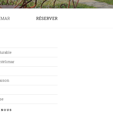
IMAR
RÉSERVER
urable
ntélimar
maison
se
-NOUS